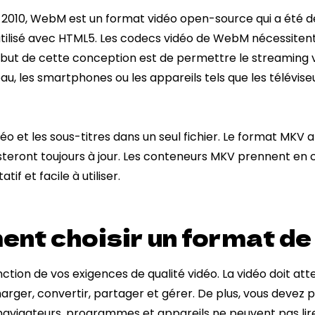
n 2010, WebM est un format vidéo open-source qui a été dé
 utilisé avec HTML5. Les codecs vidéo de WebM nécessiten
but de cette conception est de permettre le streaming vi
au, les smartphones ou les appareils tels que les téléviseu
idéo et les sous-titres dans un seul fichier. Le format MKV
 resteront toujours à jour. Les conteneurs MKV prennent en
f et facile à utiliser.
nt choisir un format de 
ction de vos exigences de qualité vidéo. La vidéo doit attei
écharger, convertir, partager et gérer. De plus, vous deve
es navigateurs, programmes et appareils ne peuvent pas lir